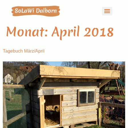
Monat:
April 2018
Tagebuch März/April