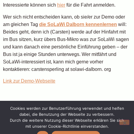
Interessierte können sich
hier
für die Fahrt anmelden.
Wer sich nicht entscheiden kann, ob sie/er zur Demo oder
am gleichen Tag
die SoLaWi Dalborn kennenlernen
will:
Beides geht, denn ich (Carsten) werde auf der Hinfahrt mit
im Bus sitzen, kurz übers Bus-Mikro was zur SoLaWi sagen
und kann danach eine persönliche Einführung geben – der
Bus ist ja einige Stunden unterwegs. Wer mitfährt und
SoLaWi-interessiert ist, kann mich gerne vorher
kontaktieren: carstensperling at solawi-dalborn. org
Link zur Demo-Webseite
Cookies werden zur Benutzerführung verwendet und helfen
dabei, die Benutzung der Webseite zu verbessern.
Solidarische Landwirtschaft Dalborn – im Herzen von Lippe
Durch die weitere Nutzung dieser Webseite erklären Sie sich
Datenschutz
Impressum
mit unserer Cookie-Richtlinie einverstanden.