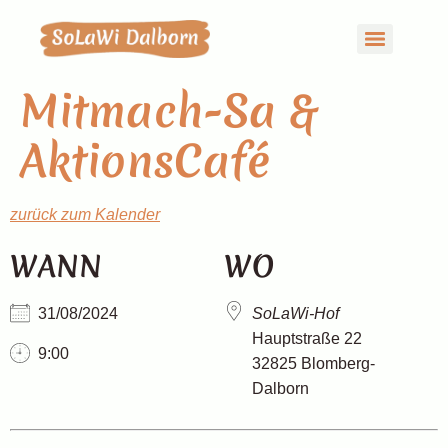
Mitmach-Sa &
AktionsCafé
zurück zum Kalender
WANN
WO
31/08/2024
SoLaWi-Hof
Hauptstraße 22
9:00
32825 Blomberg-
Dalborn