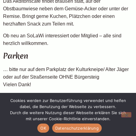
Das Akditonscafé findet draußen statt, auf der
Obstbaumwiese neben dem Gemüse-Acker oder unter der
Remise. Bringt gerne Kuchen, Plätzchen oder einen
herzhaften Snack zum Teilen mit.
Ob neu an SoLaWi interessiert oder Mitglied – alle sind
herzlich willkommen.
Parken
… bitte nur auf dem Parkplatz der Kulturkneipe/ Alter Jäger
oder auf der Straßenseite OHNE Bürgersteig
Vielen Dank!
Cookies werden zur Benutzerführung verwendet und helfen
dabei, die Benutzung der Webseite zu verbessern.
Solidarische Landwirtschaft Dalborn – im Herzen von Lippe
Durch die weitere Nutzung dieser Webseite erklären Sie sich
Datenschutz
Impressum
mit unserer Cookie-Richtlinie einverstanden.
OK
Datenschutzerklärung
Alle Rechte vorbehalten